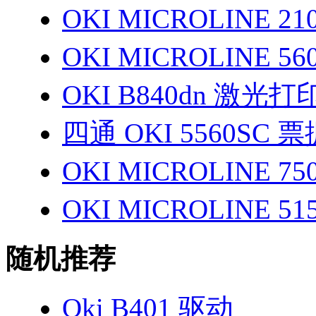
OKI MICROLINE 2
OKI MICROLINE 5
OKI B840dn 激光
四通 OKI 5560SC
OKI MICROLINE 7
OKI MICROLINE 5
随机推荐
Oki B401 驱动