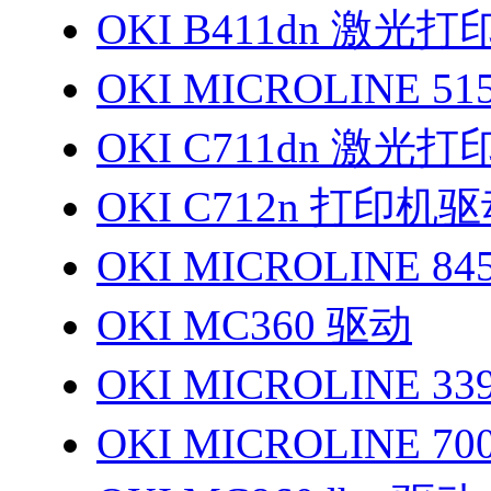
OKI B411dn 激光
OKI MICROLINE 5
OKI C711dn 激光
OKI C712n 打印机
OKI MICROLINE 
OKI MC360 驱动
OKI MICROLINE 3
OKI MICROLINE 7