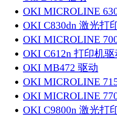
OKI MICROLINE 6
OKI C830dn 激光
OKI MICROLINE 7
OKI C612n 打印机
OKI MB472 驱动
OKI MICROLINE 
OKI MICROLINE 7
OKI C9800n 激光