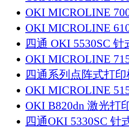
OKI MICROLINE 7
OKI MICROLINE 6
四通 OKI 5530SC
OKI MICROLINE 
四通系列点阵式打印
OKI MICROLINE 
OKI B820dn 激光
四通OKI 5330SC