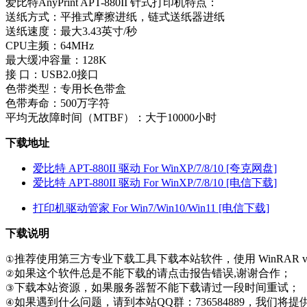
爱比特AnyPrint APT-880II 针式打印机特点：
送纸方式：平推式摩擦进纸，链式送纸器进纸
送纸速度：最大3.43英寸/秒
CPU主频：64MHz
最大缓冲容量：128K
接 口：USB2.0接口
色带类型：专用长色带盒
色带寿命：500万字符
平均无故障时间（MTBF）：大于10000小时
下载地址
爱比特 APT-880II 驱动 For WinXP/7/8/10 [夸克网盘]
爱比特 APT-880II 驱动 For WinXP/7/8/10 [电信下载]
打印机驱动管家 For Win7/Win10/Win11 [电信下载]
下载说明
推荐使用第三方专业下载工具下载本站软件，使用 WinRAR v
①
如果这个软件总是不能下载的请点击报告错误,谢谢合作；
②
下载本站资源，如果服务器暂不能下载请过一段时间重试；
③
如果遇到什么问题，请到本站QQ群：736584889，我们将
④