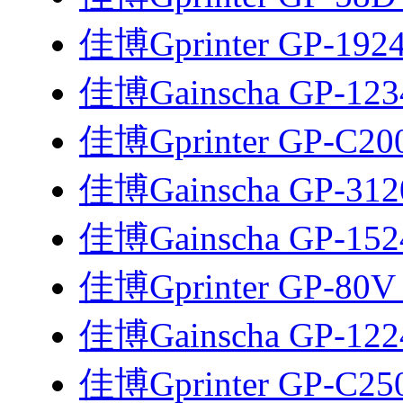
佳博Gprinter GP-19
佳博Gainscha GP-12
佳博Gprinter GP-C2
佳博Gainscha GP-31
佳博Gainscha GP-15
佳博Gprinter GP-80
佳博Gainscha GP-12
佳博Gprinter GP-C2