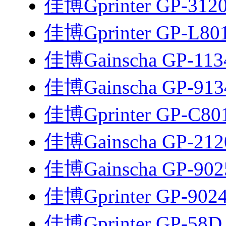
佳博Gprinter GP-31
佳博Gprinter GP-L8
佳博Gainscha GP-11
佳博Gainscha GP-91
佳博Gprinter GP-C80
佳博Gainscha GP-21
佳博Gainscha GP-90
佳博Gprinter GP-90
佳博Gprinter GP-58