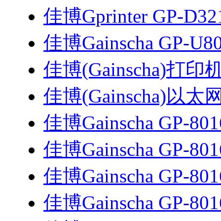
佳博Gprinter GP-D3
佳博Gainscha GP-U8
佳博(Gainscha)打
佳博(Gainscha)以
佳博Gainscha GP-80
佳博Gainscha GP-80
佳博Gainscha GP-80
佳博Gainscha GP-80