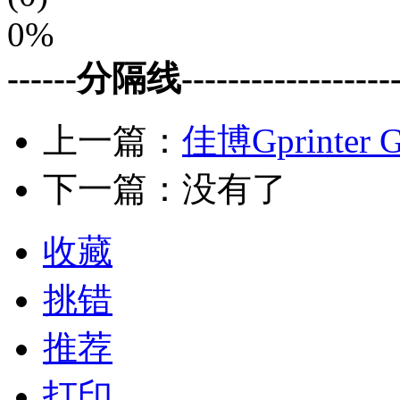
0%
------分隔线--------------------
上一篇：
佳博Gprinter 
下一篇：没有了
收藏
挑错
推荐
打印