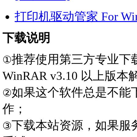
打印机驱动管家 For Win7
下载说明
推荐使用第三方专业下
①
WinRAR v3.10 以上
如果这个软件总是不能
②
作；
下载本站资源，如果服
③