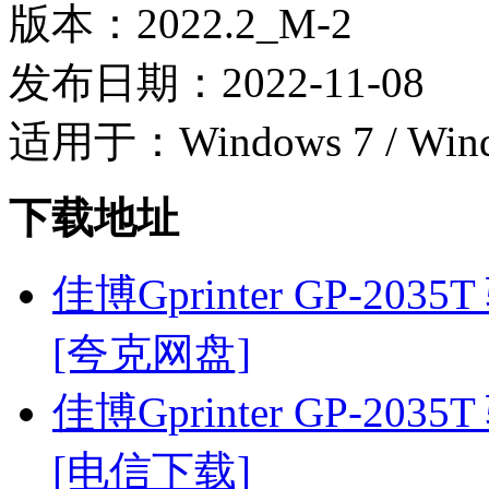
版本：2022.2_M-2
发布日期：2022-11-08
适用于：Windows 7 / Wind
下载地址
佳博Gprinter GP-2035T
[夸克网盘]
佳博Gprinter GP-2035T
[电信下载]