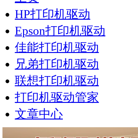
HP打印机驱动
Epson打印机驱动
佳能打印机驱动
兄弟打印机驱动
联想打印机驱动
打印机驱动管家
文章中心