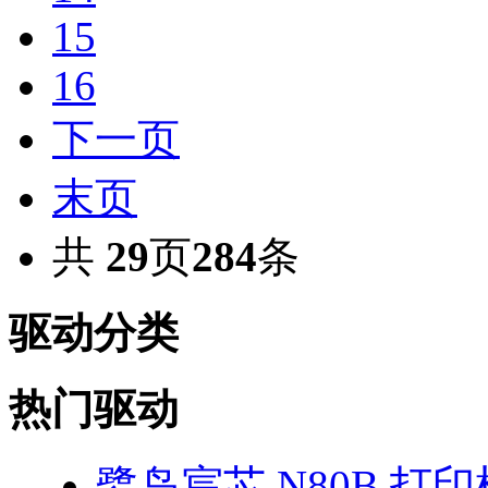
15
16
下一页
末页
共
29
页
284
条
驱动分类
热门驱动
鹭岛宸芯 N80B 打