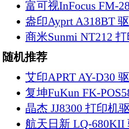
富可视InFocus FM-2
盎印Ayprt A318BT 
商米Sunmi NT212
随机推荐
艾印APRT AY-D30 
复坤FuKun FK-PO
晶杰 JJ8300 打印机
航天日新 LQ-680KII