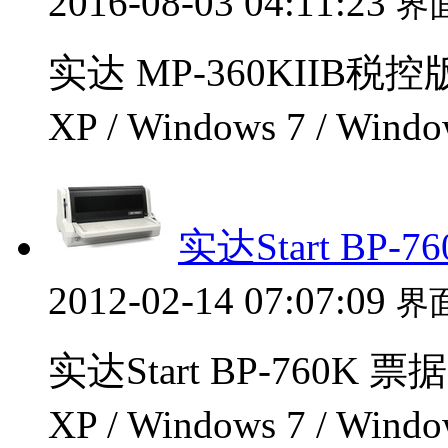
2016-08-03 04:11:23
界
实达 MP-360KIIB税
XP / Windows 7 / Wi
实达Start BP
2012-02-14 07:07:09
界
实达Start BP-760K
XP / Windows 7 / Wi