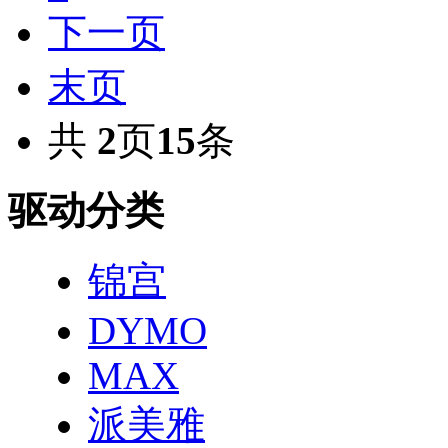
下一页
末页
共
2
页
15
条
驱动分类
锦宫
DYMO
MAX
派美雅