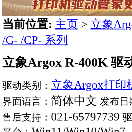
当前位置:
主页
>
立象Ar
/G- /CP- 系列
立象Argox R-400K 驱
立象Argox打
驱动类别：
简体中文
界面语言：
发布日
021-65797739
售后支持：
Win11/Win10/Win7