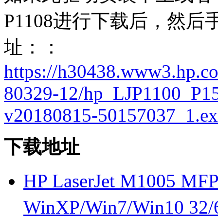
P1108进行下载后，然
址：：
https://h30438.www3.hp.co
80329-12/hp_LJP1100_P15
v20180815-50157037_1.ex
下载地址
HP LaserJet M1005 
WinXP/Win7/Win10 3