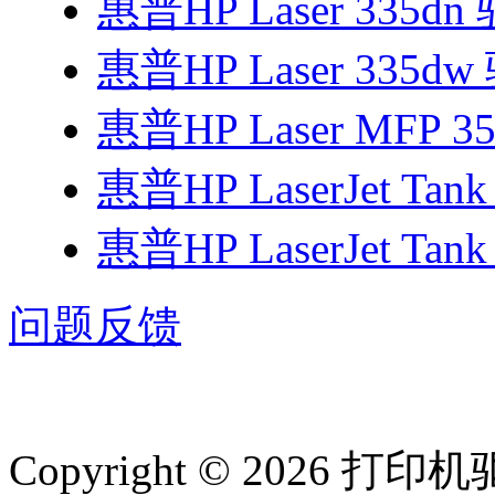
惠普HP Laser 335dn
惠普HP Laser 335d
惠普HP Laser MFP 3
惠普HP LaserJet Tan
惠普HP LaserJet Tan
问题反馈
Copyright © 2026 