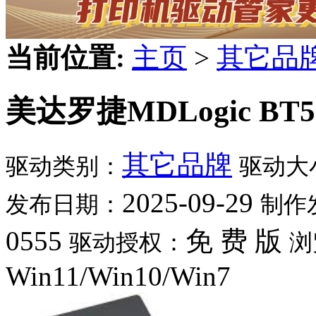
当前位置:
主页
>
其它品
美达罗捷MDLogic BT5
其它品牌
驱动类别：
驱动大
2025-09-29
发布日期：
制作
0555
免 费 版
驱动授权：
浏
Win11/Win10/Win7