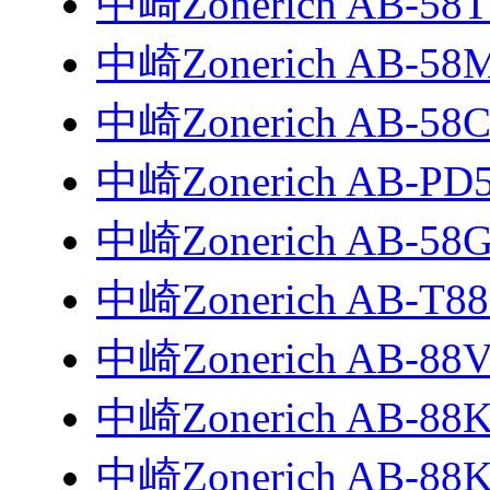
中崎Zonerich AB-58
中崎Zonerich AB-5
中崎Zonerich AB-58
中崎Zonerich AB-PD
中崎Zonerich AB-5
中崎Zonerich AB-T8
中崎Zonerich AB-88
中崎Zonerich AB-88
中崎Zonerich AB-8