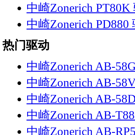
中崎Zonerich PT80
中崎Zonerich PD88
热门驱动
中崎Zonerich AB-5
中崎Zonerich AB-58
中崎Zonerich AB-5
中崎Zonerich AB-T8
中崎Zonerich AB-RP