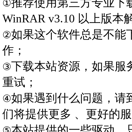
推荐使用第三方专业下
①
WinRAR v3.10 以上
如果这个软件总是不能
②
作；
下载本站资源，如果服
③
重试；
如果遇到什么问题，请到本
④
们将提供更多 、更好的
本站提供的一些驱动，
⑤