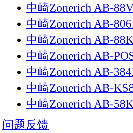
中崎Zonerich AB-88
中崎Zonerich AB-80
中崎Zonerich AB-88
中崎Zonerich AB-PO
中崎Zonerich AB-3
中崎Zonerich AB-K
中崎Zonerich AB-58
问题反馈