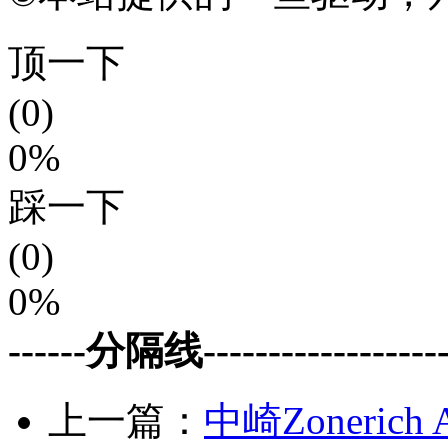
顶一下
(0)
0%
踩一下
(0)
0%
------分隔线--------------------
上一篇：
中崎Zonerich