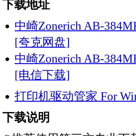
下载地址
中崎Zonerich AB-384MK
[夸克网盘]
中崎Zonerich AB-384MK
[电信下载]
打印机驱动管家 For Win7
下载说明