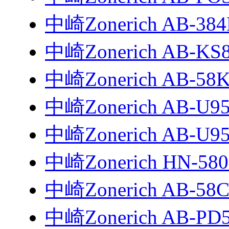
中崎Zonerich AB-3
中崎Zonerich AB-K
中崎Zonerich AB-58
中崎Zonerich AB-U9
中崎Zonerich AB-U9
中崎Zonerich HN-58
中崎Zonerich AB-58
中崎Zonerich AB-PD