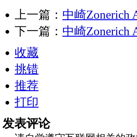
上一篇：
中崎Zonerich
下一篇：
中崎Zonerich
收藏
挑错
推荐
打印
发表评论