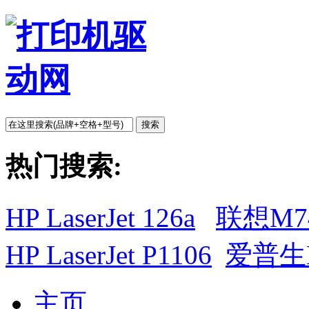
搜索
热门搜索:
HP LaserJet 126a
联想M7
HP LaserJet P1106
爱普生L
主页