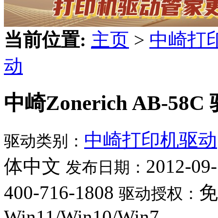
当前位置:
主页
>
中崎打
动
中崎Zonerich AB-58C
中崎打印机驱动
驱动类别：
体中文
2012-09
发布日期：
400-716-1808
免
驱动授权：
Win11/Win10/Win7