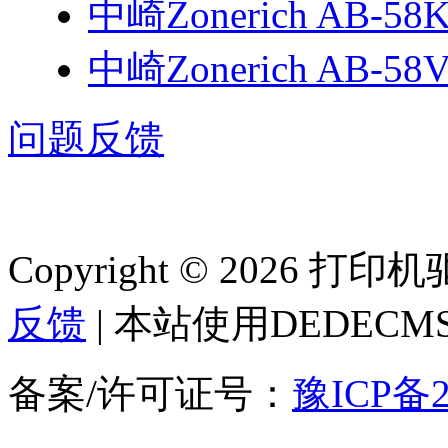
中崎Zonerich AB-58
中崎Zonerich AB-58
问题反馈
Copyright © 2026 
反馈
| 本站使用DEDEC
备案/许可证号：
豫ICP备2