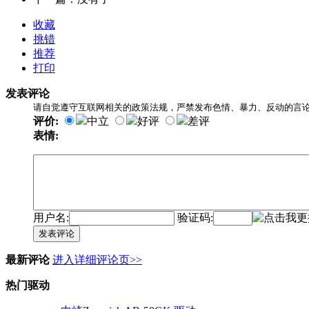
收藏
挑错
推荐
打印
发表评论
请自觉遵守互联网相关的政策法规，严禁发布色情、暴力、反动的言
评价:
中立
好评
差评
表情:
用户名:
验证码:
发表评论
最新评论
进入详细评论页>>
热门驱动