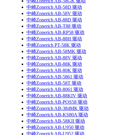
中崎Zonerich AB-58GK 驱动
中崎Zonerich AB-58D 驱动
中崎Zonerich AB-58V 驱动
中崎Zonerich AB-88D 驱动
中崎Zonerich AB-T88 驱动
中崎Zonerich AB-RP58 驱动
中崎Zonerich AB-88H 驱动
中崎Zonerich PT-58K 驱动
中崎Zonerich AB-58MK 驱动
中崎Zonerich AB-88V 驱动
中崎Zonerich AB-88K 驱动
中崎Zonerich AB-80K 驱动
中崎Zonerich AB-5861 驱动
中崎Zonerich AB-58T 驱动
中崎Zonerich AB-8061 驱动
中崎Zonerich AB-88KIV 驱动
中崎Zonerich AB-POS58 驱动
中崎Zonerich AB-384MK 驱动
中崎Zonerich AB-KS80A 驱动
中崎Zonerich AB-58KII 驱动
中崎Zonerich AB-U950 驱动
中崎Zonerich AB-U952 驱动