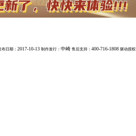
2017-10-13
中崎
400-716-1808
发布日期：
制作发行：
售后支持：
驱动授权