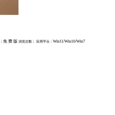
免 费 版
Win11/Win10/Win7
：
浏览次数：
应用平台：