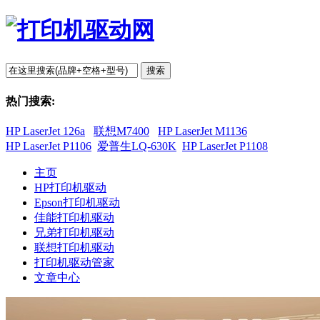
搜索
热门搜索:
HP LaserJet 126a
联想M7400
HP LaserJet M1136
HP LaserJet P1106
爱普生LQ-630K
HP LaserJet P1108
主页
HP打印机驱动
Epson打印机驱动
佳能打印机驱动
兄弟打印机驱动
联想打印机驱动
打印机驱动管家
文章中心