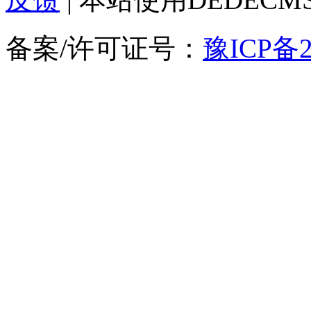
备案/许可证号：
豫ICP备2