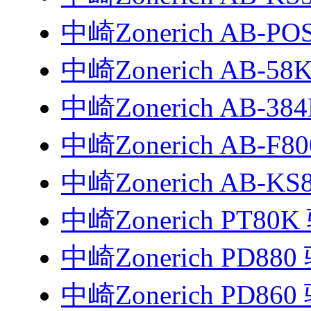
中崎Zonerich AB-PO
中崎Zonerich AB-5
中崎Zonerich AB-3
中崎Zonerich AB-F8
中崎Zonerich AB-K
中崎Zonerich PT80
中崎Zonerich PD88
中崎Zonerich PD86