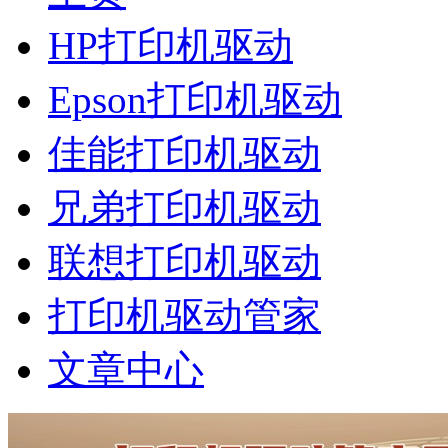
HP打印机驱动
Epson打印机驱动
佳能打印机驱动
兄弟打印机驱动
联想打印机驱动
打印机驱动管家
文章中心