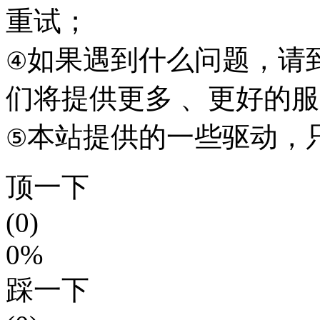
重试；
如果遇到什么问题，请到本
④
们将提供更多 、更好的
本站提供的一些驱动，
⑤
顶一下
(0)
0%
踩一下