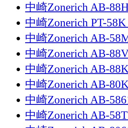
中崎Zonerich AB-8
中崎Zonerich PT-58
中崎Zonerich AB-5
中崎Zonerich AB-88
中崎Zonerich AB-8
中崎Zonerich AB-8
中崎Zonerich AB-58
中崎Zonerich AB-58