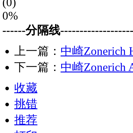
(0)
0%
------分隔线--------------------
上一篇：
中崎Zonerich
下一篇：
中崎Zonerich
收藏
挑错
推荐