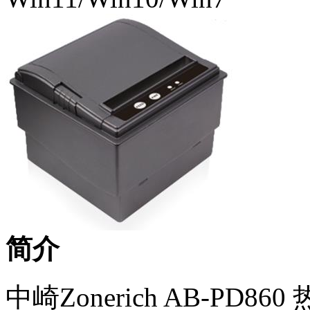
简介
中崎Zonerich AB-PD