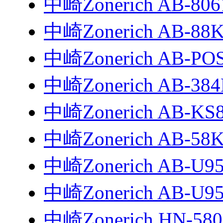
中崎Zonerich AB-80
中崎Zonerich AB-88
中崎Zonerich AB-PO
中崎Zonerich AB-3
中崎Zonerich AB-K
中崎Zonerich AB-58
中崎Zonerich AB-U9
中崎Zonerich AB-U9
中崎Zonerich HN-58