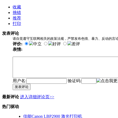
收藏
挑错
推荐
打印
发表评论
请自觉遵守互联网相关的政策法规，严禁发布色情、暴力、反动的言
评价:
中立
好评
差评
表情:
用户名:
验证码:
发表评论
最新评论
进入详细评论页>>
热门驱动
佳能Canon LBP2900 激光打印机