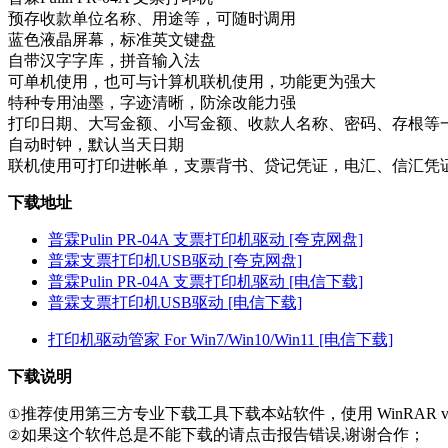
预存收款单位名称、用途等，可随时调用
蓝色液晶屏幕，标准英文键盘
自带汉字字库，拼音输入法
可单机使用，也可与计算机联机使用，功能更为强大
特种专用油墨，字迹清晰，防涂改能力强
打印日期、大写金额、小写金额、收款人名称、密码、存根等
自动时钟，默认当天日期
联机使用可打印进帐单，支票背书、贷记凭证，电汇、信汇凭
下载地址
普霖Pulin PR-04A 支票打印机驱动 [夸克网盘]
普霖支票打印机USB驱动 [夸克网盘]
普霖Pulin PR-04A 支票打印机驱动 [电信下载]
普霖支票打印机USB驱动 [电信下载]
打印机驱动管家 For Win7/Win10/Win11 [电信下载]
下载说明
推荐使用第三方专业下载工具下载本站软件，使用 WinRAR v
①
如果这个软件总是不能下载的请点击报告错误,谢谢合作；
②