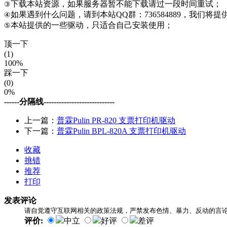
下载本站资源，如果服务器暂不能下载请过一段时间重试；
③
如果遇到什么问题，请到本站QQ群：736584889，我们将
④
本站提供的一些驱动，只适合自己安装使用；
⑤
顶一下
(1)
100%
踩一下
(0)
0%
------分隔线----------------------------
上一篇：
普霖Pulin PR-820 支票打印机驱动
下一篇：
普霖Pulin BPL-820A 支票打印机驱动
收藏
挑错
推荐
打印
发表评论
请自觉遵守互联网相关的政策法规，严禁发布色情、暴力、反动的言
评价:
中立
好评
差评